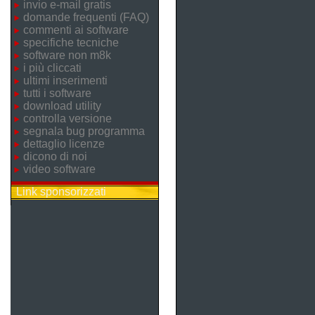
invio e-mail gratis
domande frequenti (FAQ)
commenti ai software
specifiche tecniche
software non m8k
i più cliccati
ultimi inserimenti
tutti i software
download utility
controlla versione
segnala bug programma
dettaglio licenze
dicono di noi
video software
Link sponsorizzati