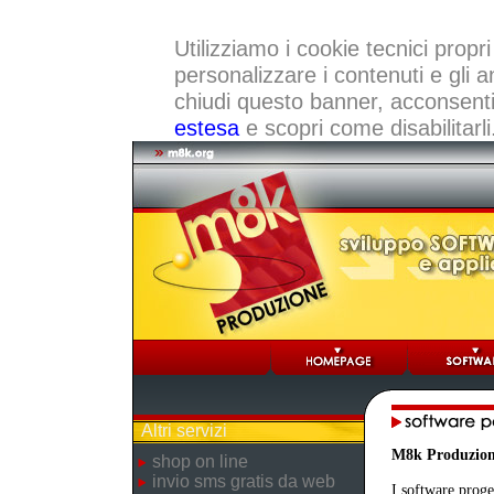
Utilizziamo i cookie tecnici propri
personalizzare i contenuti e gli a
chiudi questo banner, acconsenti a
estesa
e scopri come disabilitarli
Altri servizi
M8k Produzio
shop on line
invio sms gratis da web
I software proge