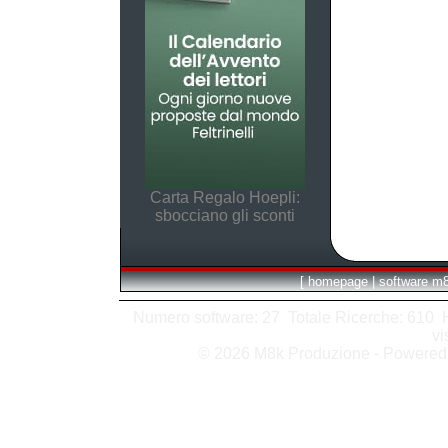
Carta Regalo Hoepli:
sbocciano gli sconti
[
homepage
|
software m
Numero software: 27 Totale Ricerche: 610 Hit
vi
© 2026 M8k Produzione - Powere