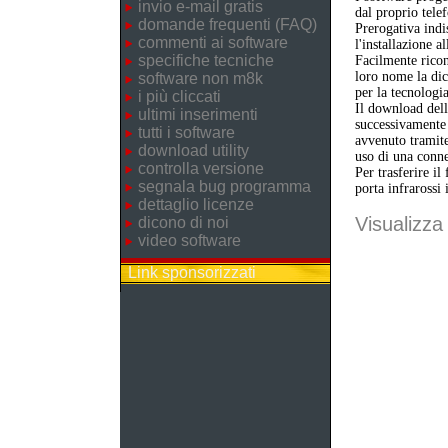
invio e-mail gratis
dal proprio telef
domande frequenti (FAQ)
Prerogativa indi
commenti ai software
l'installazione a
specifiche tecniche
Facilmente ricon
loro nome la dic
software non m8k
per la tecnologi
i più cliccati
Il download dell'
ultimi inserimenti
successivamente 
tutti i software
avvenuto tramite
download utility
uso di una conne
controlla versione
Per trasferire il
segnala bug programma
porta infrarossi 
dettaglio licenze
Visualizza 
dicono di noi
video software
Link sponsorizzati