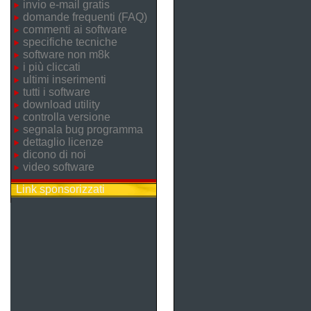
invio e-mail gratis
domande frequenti (FAQ)
commenti ai software
specifiche tecniche
software non m8k
i più cliccati
ultimi inserimenti
tutti i software
download utility
controlla versione
segnala bug programma
dettaglio licenze
dicono di noi
video software
Link sponsorizzati