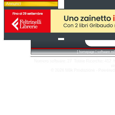
Annunci
[
homepage
|
software m
Numero software: 27 Totale Ricerche: 412 Hit
vi
© 2026 M8k Produzione - Powere