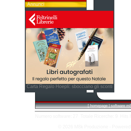
Annunci
Carta Regalo Hoepli: sbocciano gli sconti
[
homepage
|
software m
Numero software: 27 Totale Ricerche: 9 Hits In:
© 2026 M8k Produzione - Powere