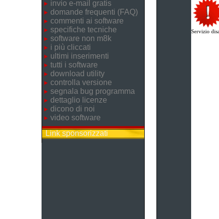
invio e-mail gratis
domande frequenti (FAQ)
commenti ai software
specifiche tecniche
Servizio disa
software non m8k
i più cliccati
ultimi inserimenti
tutti i software
download utility
controlla versione
segnala bug programma
dettaglio licenze
dicono di noi
video software
Link sponsorizzati