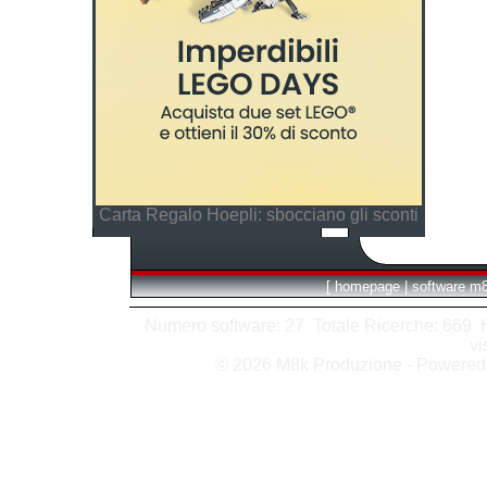
Carta Regalo Hoepli: sbocciano gli sconti
[
homepage
|
software m
Numero software: 27 Totale Ricerche: 669 Hit
vi
© 2026 M8k Produzione - Powere