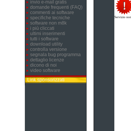
invio e-mail gratis
domande frequenti (FAQ)
commenti ai software
specifiche tecniche
Servizio non
software non m8k
i più cliccati
ultimi inserimenti
tutti i software
download utility
controlla versione
segnala bug programma
dettaglio licenze
dicono di noi
video software
Link sponsorizzati