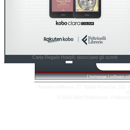
Carta Regalo Hoepli: sbocciano gli sconti
[
homepage
|
software m
Numero software: 27 Totale Ricerche: 331 Hit
vi
© 2026 M8k Produzione - Powere