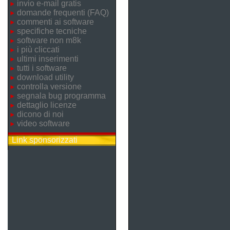
invio e-mail gratis
domande frequenti (FAQ)
commenti ai software
specifiche tecniche
software non m8k
i più cliccati
ultimi inserimenti
tutti i software
download utility
controlla versione
segnala bug programma
dettaglio licenze
dicono di noi
video software
Link sponsorizzati