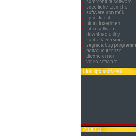
commenti ai software
specifiche tecniche
software non m8k
i più cliccati
ultimi inserimenti
tutti i software
download utility
controlla versione
segnala bug program
dettaglio licenze
dicono di noi
video software
Link sponsorizzati
Annunci