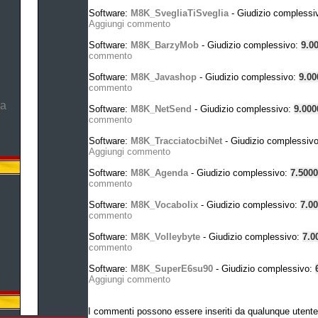
Software:
M8K_SvegliaTiSveglia
- Giudizio complessi
Aggiungi commento
Software:
M8K_BarzyMob
- Giudizio complessivo:
9.0
commento
Software:
M8K_Javashop
- Giudizio complessivo:
9.0
commento
ma
Software:
M8K_NetSend
- Giudizio complessivo:
9.00
commento
Software:
M8K_TracciatocbiNet
- Giudizio complessiv
Aggiungi commento
Software:
M8K_Agenda
- Giudizio complessivo:
7.500
commento
Software:
M8K_Vocabolix
- Giudizio complessivo:
7.0
commento
Software:
M8K_Volleybyte
- Giudizio complessivo:
7.0
commento
Software:
M8K_SuperE6su90
- Giudizio complessivo:
Aggiungi commento
I commenti possono essere inseriti da qualunque utente