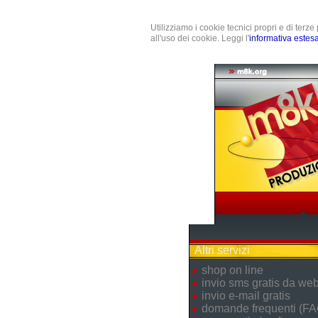
Utilizziamo i cookie tecnici propri e di terz
all'uso dei cookie. Leggi l'
informativa estes
Altri servizi
shop on line
invio sms gratis da we
invio e-mail gratis
domande frequenti (FA