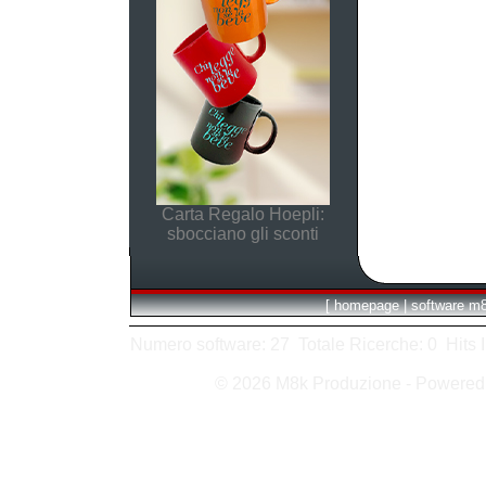
Carta Regalo Hoepli:
sbocciano gli sconti
[
homepage
|
software m
Numero software: 27 Totale Ricerche: 0 Hits In:
© 2026 M8k Produzione - Powere