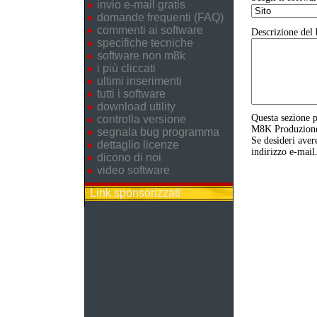
invio e-mail gratis
domande frequenti (FAQ)
commenti ai software
Descrizione del 
specifiche tecniche
software non m8k
i più cliccati
ultimi inserimenti
tutti i software
download utility
Questa sezione p
controlla versione
M8K Produzione o
segnala bug programma
Se desideri aver
dettaglio licenze
indirizzo e-mail
dicono di noi
video software
Link sponsorizzati