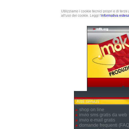
Utilizziamo i cookie tecnici propri e di terz
all'uso dei cookie. Leggi l'
informativa estes
Altri servizi
shop on line
invio sms gratis da web
invio e-mail gratis
domande frequenti (FAQ