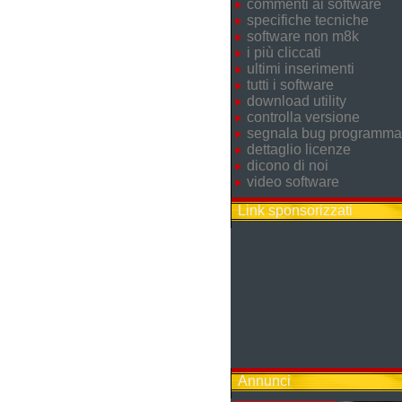
commenti ai software
specifiche tecniche
software non m8k
i più cliccati
ultimi inserimenti
tutti i software
download utility
controlla versione
segnala bug programma
dettaglio licenze
dicono di noi
video software
Link sponsorizzati
Annunci