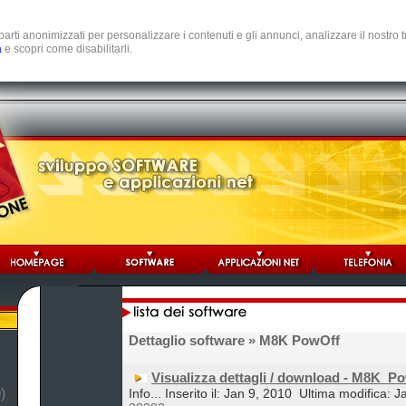
e parti anonimizzati per personalizzare i contenuti e gli annunci, analizzare il nostro
a
e scopri come disabilitarli.
Dettaglio software
» M8K PowOff
Visualizza dettagli / download - M8K_P
)
Info... Inserito il: Jan 9, 2010
Ultima modifica: J