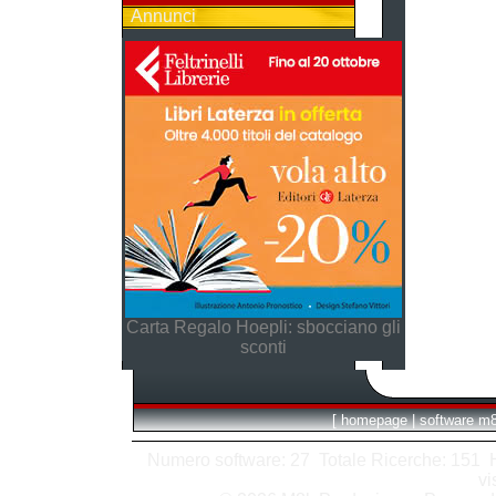
Annunci
Carta Regalo Hoepli: sbocciano gli
sconti
[
homepage
|
software m
Numero software: 27 Totale Ricerche: 151 Hit
vi