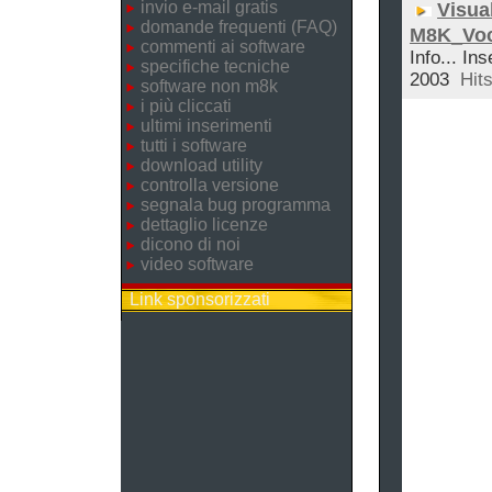
invio e-mail gratis
Visual
domande frequenti (FAQ)
M8K_Voc
commenti ai software
Info... Ins
specifiche tecniche
2003
Hits
software non m8k
i più cliccati
ultimi inserimenti
tutti i software
download utility
controlla versione
segnala bug programma
dettaglio licenze
dicono di noi
video software
Link sponsorizzati