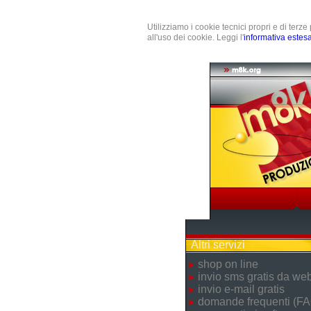
Utilizziamo i cookie tecnici propri e di terz
all'uso dei cookie. Leggi l'
informativa estes
Altri servizi
shop on line
invio sms gratis da we
invio e-mail gratis
domande frequenti (FA