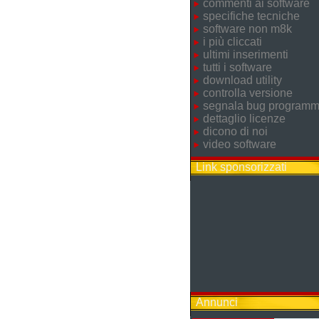
commenti ai software
specifiche tecniche
software non m8k
i più cliccati
ultimi inserimenti
tutti i software
download utility
controlla versione
segnala bug program
dettaglio licenze
dicono di noi
video software
Link sponsorizzati
Annunci