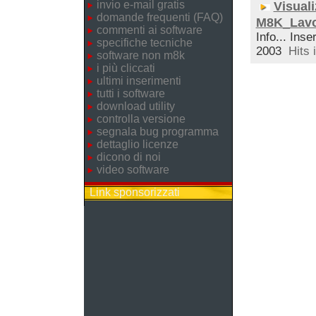
invio e-mail gratis
Visuali
domande frequenti (FAQ)
M8K_Lavo
commenti ai software
Info... Inse
specifiche tecniche
2003
Hits 
software non m8k
i più cliccati
ultimi inserimenti
tutti i software
download utility
controlla versione
segnala bug programma
dettaglio licenze
dicono di noi
video software
Link sponsorizzati