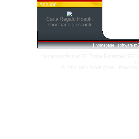
Annunci
Carta Regalo Hoepli:
sbocciano gli sconti
[
homepage
|
software m
Numero software: 27 Totale Ricerche: 372 Hit
vi
© 2026 M8k Produzione - Powere