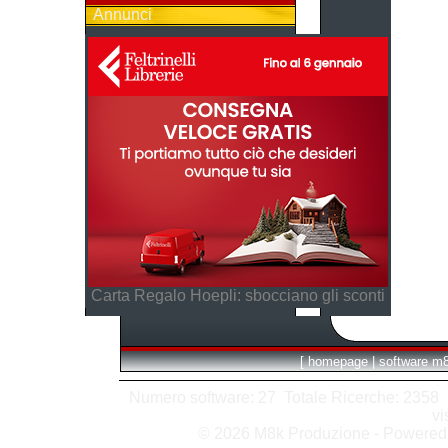
Annunci
Carta Regalo Hoepli: sbocciano gli sconti
[
homepage
|
software m
Numero software: 27 Totale Ricerche: 2358 Hit
vi
© 2026 M8k Produzione - Powere