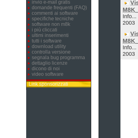
invio e-mail gratis
Vi
domande frequenti (FAQ)
M8K
commenti ai software
Info...
specifiche tecniche
2003
software non m8k
i più cliccati
Vi
ultimi inserimenti
M8K
tutti i software
download utility
Info...
controlla versione
2003
segnala bug programma
dettaglio licenze
dicono di noi
video software
Link sponsorizzati