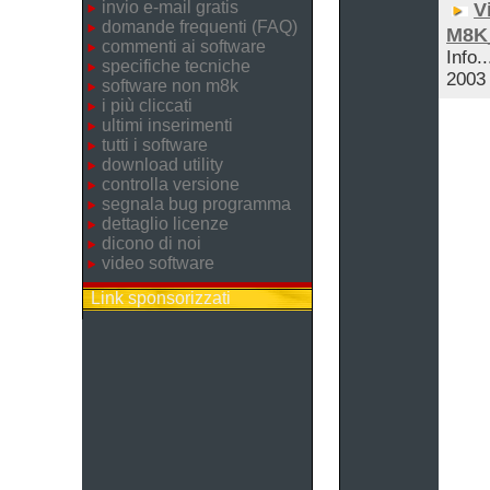
invio e-mail gratis
V
domande frequenti (FAQ)
M8K
commenti ai software
Info.
specifiche tecniche
2003
software non m8k
i più cliccati
ultimi inserimenti
tutti i software
download utility
controlla versione
segnala bug programma
dettaglio licenze
dicono di noi
video software
Link sponsorizzati