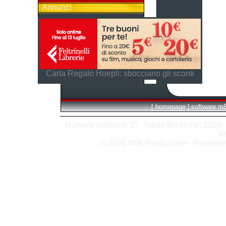
Annunci
Carta Regalo Hoepli: sbocciano gli sconti
[
homepage
|
software m
Numero software: 27 Totale Ricerche: 2358 Hit
vi
© 2026 M8k Produzione - Powere