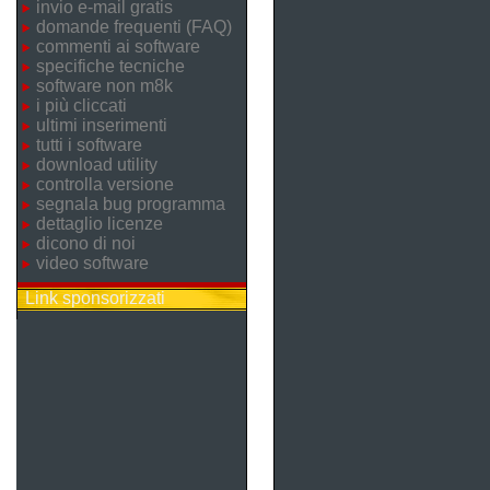
invio e-mail gratis
domande frequenti (FAQ)
commenti ai software
specifiche tecniche
software non m8k
i più cliccati
ultimi inserimenti
tutti i software
download utility
controlla versione
segnala bug programma
dettaglio licenze
dicono di noi
video software
Link sponsorizzati