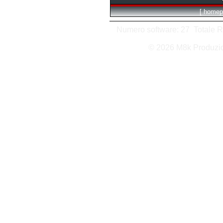
[
homep
Numero software: 27 Totale Ric
© 2026 M8k Produzi