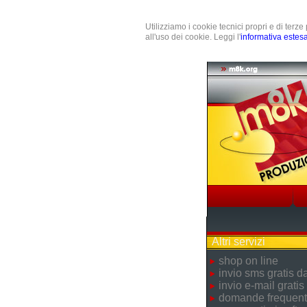
Utilizziamo i cookie tecnici propri e di terz
all'uso dei cookie. Leggi l'
informativa estes
Altri servizi
shop on line
invio sms gratis 
invio e-mail gratis
domande frequent