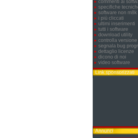
commenti ai softw
specifiche tecnich
software non m8k
i più cliccati
ultimi inserimenti
tutti i software
download utility
controlla versione
segnala bug pro
dettaglio licenze
dicono di noi
video software
Link sponsorizzati
Annunci