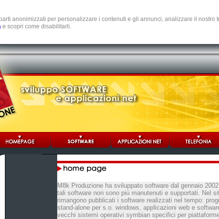
e parti anonimizzati per personalizzare i contenuti e gli annunci, analizzare il nostro
a
e scopri come disabilitarli.
M8k Produzione ha sviluppato software dal gennaio 2002
tali software non sono più manutenuti e supportati. Nel si
rimangono pubblicati i software realizzati nel tempo: pro
stand-alone per s.o. windows, applicazioni web e software
vecchi sistemi operativi symbian specifici per piattaform