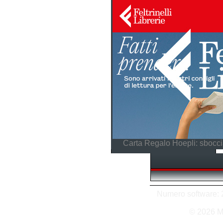
Carta Regalo Hoepli: sboccia
Numero software: 2
© 2026 M