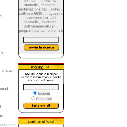
cellulari
,
infranview
,
suonerie
,
maggest
,
archiviazione dati
,
volley
,
software 6630
,
magazzino
i.
,
superenalotto
,
cbi
,
pallavolo
,
bluetooth
,
softwarepercellulari
,
programi per aprire file mrk
,
ne.
 e ricavi.
ernet.
Iscriviti
Cancellati
l.
to.
puntamenti!