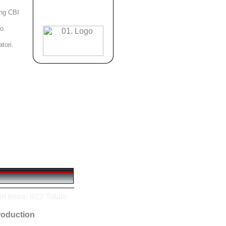
ing CBI
no.
tori.
n linea: 822 Totale
oduction