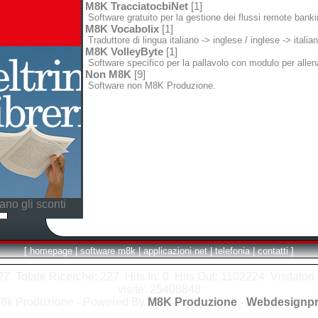
M8K TracciatocbiNet
[1]
Software gratuito per la gestione dei flussi remote bank
M8K Vocabolix
[1]
Traduttore di lingua italiano -> inglese / inglese -> italia
M8K VolleyByte
[1]
Software specifico per la pallavolo con modulo per allena
Non M8K
[9]
Software non M8K Produzione.
no gli sconti
[
homepage
|
software m8k
|
applicazioni net
|
telefonia
|
contatti
]
7 Totale Ricerche: 227 Hits In: 0 Hits Out: 1102224 Visitatori i
visite: 25408848
8k Produzione - Powered By
M8K Produzione
-
Webdesignpr