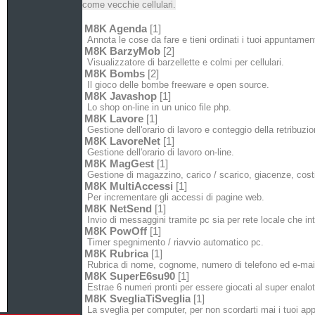
come vecchie cellulari.
M8K Agenda
[1]
Annota le cose da fare e tieni ordinati i tuoi appuntament
M8K BarzyMob
[2]
Visualizzatore di barzellette e colmi per cellulari.
M8K Bombs
[2]
Il gioco delle bombe freeware e open source.
M8K Javashop
[1]
Lo shop on-line in un unico file php.
M8K Lavore
[1]
Gestione dell'orario di lavoro e conteggio della retribuzio
M8K LavoreNet
[1]
Gestione dell'orario di lavoro on-line.
M8K MagGest
[1]
Gestione di magazzino, carico / scarico, giacenze, costi
M8K MultiAccessi
[1]
Per incrementare gli accessi di pagine web.
M8K NetSend
[1]
Invio di messaggini tramite pc sia per rete locale che int
M8K PowOff
[1]
Timer spegnimento / riavvio automatico pc.
M8K Rubrica
[1]
Rubrica di nome, cognome, numero di telefono ed e-mai
M8K SuperE6su90
[1]
Estrae 6 numeri pronti per essere giocati al super enalot
M8K SvegliaTiSveglia
[1]
La sveglia per computer, per non scordarti mai i tuoi ap