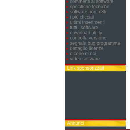
commenti ai software
specifiche tecniche
software non m8k
i più cliccati
ultimi inserimenti
tutti i software
download utility
controlla versione
segnala bug programma
dettaglio licenze
dicono di noi
video software
Link sponsorizzati
Annunci