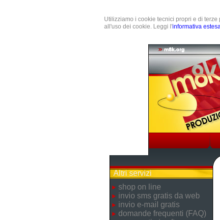
Utilizziamo i cookie tecnici propri e di terz
all'uso dei cookie. Leggi l'
informativa estes
Altri servizi
shop on line
invio sms gratis da web
invio e-mail gratis
domande frequenti (FAQ)