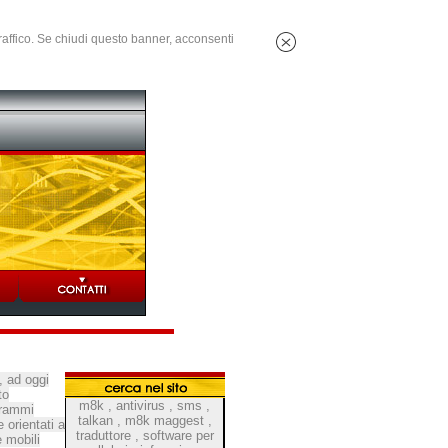
 traffico. Se chiudi questo banner, acconsenti
, ad oggi
to
m8k
,
antivirus
,
sms
,
grammi
talkan
,
m8k maggest
,
 orientati a
traduttore
,
software per
e mobili