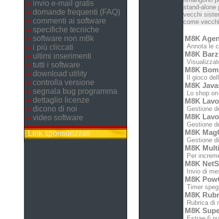
invio e-mail gratis
stand-alone 
domande frequenti (FAQ)
vecchi siste
commenti ai software
come vecchie
specifiche tecniche
software non m8k
M8K Age
Annota le co
i più cliccati
M8K Bar
ultimi inserimenti
Visualizzato
tutti i software
M8K Bom
download utility
Il gioco de
controlla versione
M8K Java
segnala bug programma
Lo shop on-l
dettaglio licenze
M8K Lavo
dicono di noi
Gestione del
M8K Lavo
video software
Gestione del
M8K Mag
Link sponsorizzati
Gestione di 
M8K Mult
Per increme
M8K NetS
Invio di mes
M8K Pow
Timer spegn
M8K Rubr
Rubrica di 
M8K Supe
Estrae 6 num