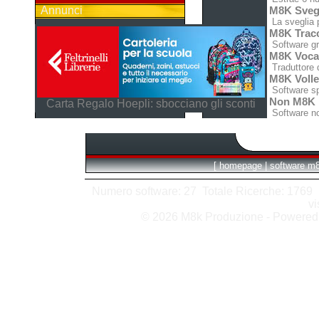
Annunci
M8K Svegl
La sveglia p
M8K Tracc
Software gra
M8K Voca
Traduttore di
M8K Voll
Software spe
Non M8K
Carta Regalo Hoepli: sbocciano gli sconti
Software n
[
homepage
|
software m
Numero software: 27 Totale Ricerche: 1769 Hit
vi
© 2026 M8k Produzione - Powere