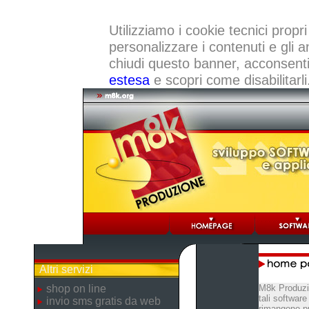
Utilizziamo i cookie tecnici propri
personalizzare i contenuti e gli a
chiudi questo banner, acconsenti a
estesa
e scopri come disabilitarli
Altri servizi
shop on line
M8k Produzio
tali softwar
invio sms gratis da web
rimangono pu