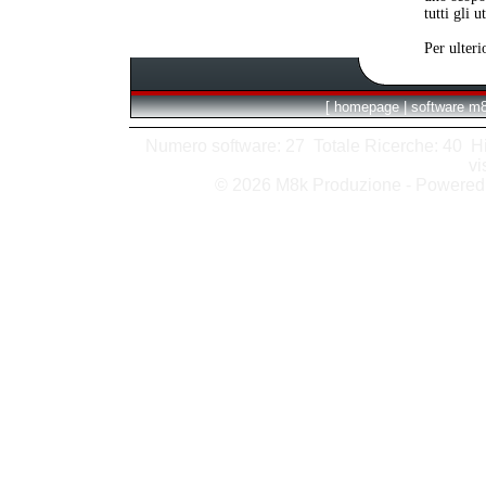
tutti gli 
Per ulteri
[
homepage
|
software m
Numero software: 27 Totale Ricerche: 40 Hits
vi
© 2026 M8k Produzione - Powere