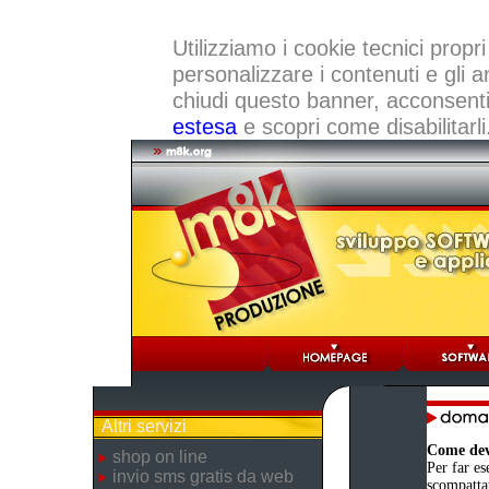
Utilizziamo i cookie tecnici propri
personalizzare i contenuti e gli a
chiudi questo banner, acconsenti a
estesa
e scopri come disabilitarli
Altri servizi
Come devo
shop on line
Per far es
invio sms gratis da web
scompattat