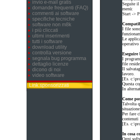
invio e-mail gratis
Seguite il
domande frequenti (FAQ)
menù:
commenti ai software
Start ->
specifiche tecniche
Compatibi
software non m8k
I file son
i più cliccati
funziona
ultimi inserimenti
Le applica
tutti i software
operativo 
download utility
controlla versione
Eseguire
segnala bug programma
I programm
dettaglio licenze
file reside
Il salvata
dicono di noi
lavoro.
video software
[Es. c:\
Questa cop
Link sponsorizzati
In alternat
Come poss
Talvolta q
situazione
Per fare c
contenuti 
[Es. c:\
In cosa c
Ogni soft