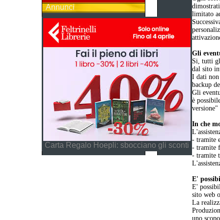
dimostrat
Annunci
limitato a
Successiva
personaliz
attivazion
Gli event
Si, tutti 
dal sito i
I dati non
backup dei
Gli eventu
è possibil
versione"
In che mo
L'assisten
- tramite 
Carta Regalo Hoepli: sbocciano gli sconti
- tramite 
- tramite 
L'assisten
E' possib
E' possibi
sito web o
La realizz
Produzione
uno scopo