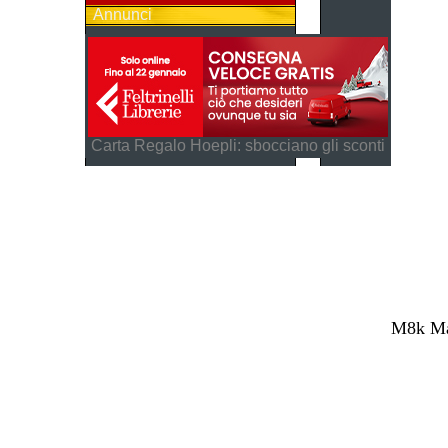
Annunci
Carta Regalo Hoepli: sbocciano gli sconti
M8k Mag