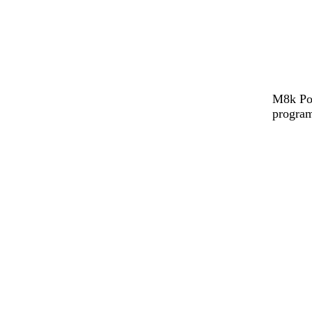
M8k Pow
program