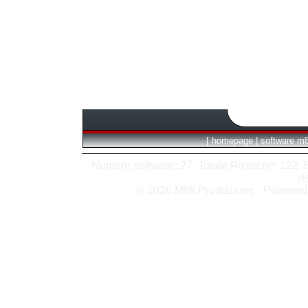
[
homepage
|
software m
Numero software: 27 Totale Ricerche: 122 Hit
vi
© 2026 M8k Produzione - Powere