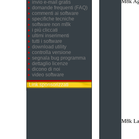
M8k Age
invio e-mail gratis
domande frequenti (FAQ)
commenti ai software
specifiche tecniche
software non m8k
i più cliccati
ultimi inserimenti
tutti i software
download utility
controlla versione
segnala bug programma
dettaglio licenze
dicono di noi
video software
Link sponsorizzati
M8k Lav