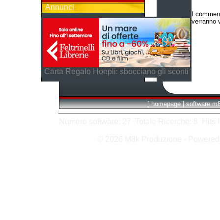
Annunci
I comment
verranno v
Carta Regalo Hoepli: sbocciano gli sconti
[
homepage
|
software m
Numero software: 27 Totale Ricerche: 8 Hits In:
© 2026 M8k Produzione - Powere