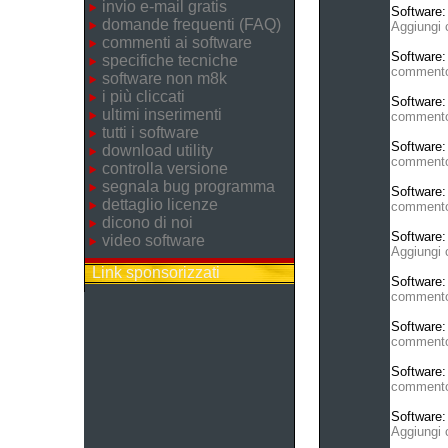
invio e-mail gratis
Software
domande frequenti (FAQ)
Aggiungi
commenti ai software
Software
specifiche tecniche
comment
software non m8k
i più cliccati
Software
ultimi inserimenti
comment
tutti i software
Software
download utility
comment
controlla versione
segnala bug programma
Software
dettaglio licenze
comment
dicono di noi
Software
video software
Aggiungi
Link sponsorizzati
Software
comment
Software
comment
Software
comment
Software
Aggiungi