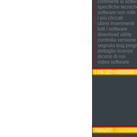
commenti ai softw
specifiche tecnich
software non m8k
i più cliccati
ultimi inserimenti
tutti i software
download utility
controlla versione
segnala bug pro
dettaglio licenze
dicono di noi
video software
Link sponsorizzati
Annunci