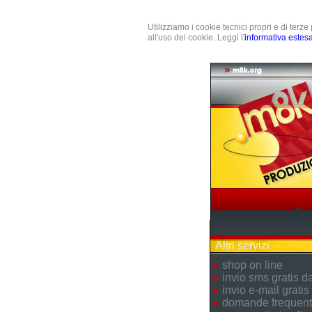
Utilizziamo i cookie tecnici propri e di terz
all'uso dei cookie. Leggi l'
informativa estes
Altri servizi
shop on line
invio sms gratis 
invio e-mail gratis
domande frequent