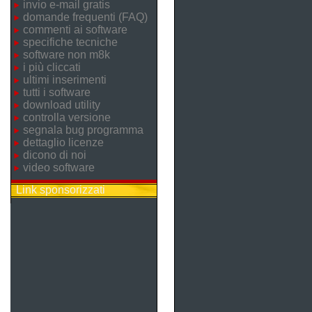
invio e-mail gratis
domande frequenti (FAQ)
commenti ai software
specifiche tecniche
software non m8k
i più cliccati
ultimi inserimenti
tutti i software
download utility
controlla versione
segnala bug programma
dettaglio licenze
dicono di noi
video software
Link sponsorizzati