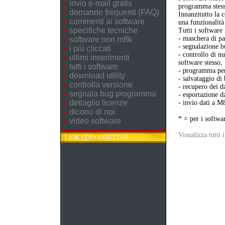
invio e-mail gratis
programma stess
domande frequenti (FAQ)
Innanzitutto la 
commenti ai software
una funzionalità
specifiche tecniche
Tutti i softwar
- maschera di pa
software non m8k
- segnalazione b
i più cliccati
- controllo di n
ultimi inserimenti
software stesso,
tutti i software
- programma per 
download utility
- salvataggio di
controlla versione
- recupero dei da
segnala bug programma
- esportazione da
dettaglio licenze
- invio dati a M
dicono di noi
* = per i softwa
video software
Visualizza tutti 
Link sponsorizzati