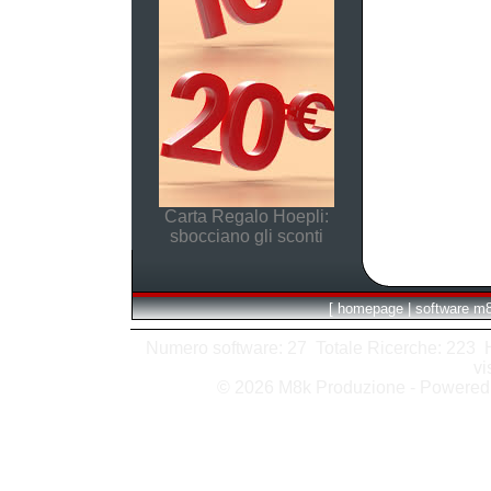
Carta Regalo Hoepli:
sbocciano gli sconti
[
homepage
|
software m
Numero software: 27 Totale Ricerche: 223 Hit
vi
© 2026 M8k Produzione - Powere