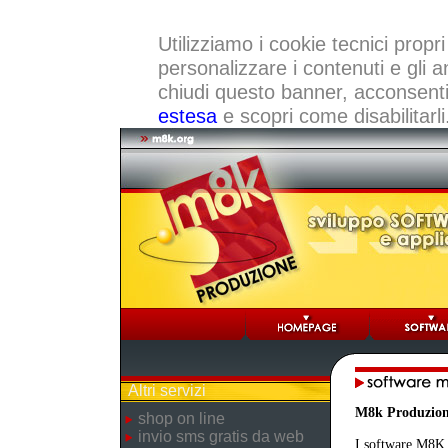
Utilizziamo i cookie tecnici propri
personalizzare i contenuti e gli a
chiudi questo banner, acconsenti a
estesa
e scopri come disabilitarli
Altri servizi
M8k Produzio
shop on line
invio sms gratis da web
I software M8K r