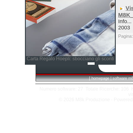
Vi
M8K_
Info...
2003
Pagina
Carta Regalo Hoepli: sbocciano gli sconti
[
homepage
|
software m
Numero software: 27 Totale Ricerche: 106 Hit
vi
© 2026 M8k Produzione - Powere