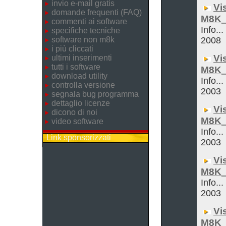
invio e-mail gratis
Vi
domande frequenti (FAQ)
M8K_
commenti ai software
Info..
specifiche tecniche
software non m8k
2008
i più cliccati
Vi
ultimi inserimenti
tutti i software
M8K_
download utility
Info...
controlla versione
2003
segnala bug programma
dettaglio licenze
Vi
dicono di noi
M8K_
video software
Info...
Link sponsorizzati
2003
Vi
M8K_
Info...
2003
Vi
M8K_