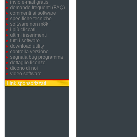
invio e-mail gratis
domande frequenti (FAQ)
commenti ai software
specifiche tecniche
software non m8k
i più cliccati
ultimi inserimenti
tutti i software
download utility
controlla versione
segnala bug programma
dettaglio licenze
dicono di noi
video software
Link sponsorizzati